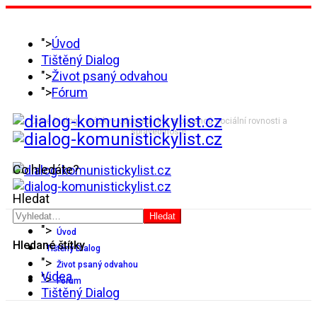
">
Úvod
Tištěný Dialog
">
Život psaný odvahou
">
Fórum
Čtěte Dialog • otázky • odpovědi, list stoupenců sociální rovnosti a
spravedlnosti!
Co hledáte?
Hledat
Hledat
">
Úvod
Hledané štítky
Tištěný Dialog
">
Život psaný odvahou
Videa
">
Fórum
Tištěný Dialog